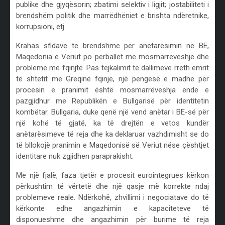
publike dhe gjyqësorin; zbatimi selektiv i ligjit; jostabiliteti i
brendshëm politik dhe marrëdhëniet e brishta ndëretnike,
korrupsioni, etj.
Krahas sfidave të brendshme për anëtarësimin në BE,
Maqedonia e Veriut po përballet me mosmarrëveshje dhe
probleme me fqinjtë. Pas tejkalimit të dallimeve rreth emrit
të shtetit me Greqinë fqinje, një pengesë e madhe për
procesin e pranimit është mosmarrëveshja ende e
pazgjidhur me Republikën e Bullgarisë për identitetin
kombëtar. Bullgaria, duke qenë një vend anëtar i BE-së për
një kohë të gjatë, ka të drejtën e vetos kundër
anëtarësimeve të reja dhe ka deklaruar vazhdimisht se do
të bllokojë pranimin e Maqedonisë së Veriut nëse çështjet
identitare nuk zgjidhen paraprakisht.
Me një fjalë, faza tjetër e procesit eurointegrues kërkon
përkushtim të vërtetë dhe një qasje më korrekte ndaj
problemeve reale. Ndërkohë, zhvillimi i negociatave do të
kërkonte edhe angazhimin e kapaciteteve të
disponueshme dhe angazhimin për burime të reja