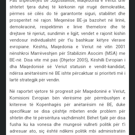
Pas shpërbërjes së Jugosllavisë, Maqedonia e Veriut dhe
shtetet tjera duhej të kërkonin një rrugë demokratike,
përmes së cilës do të garantonte siguri, stabilitet dhe
prosperitet në rajon. Meqenëse BE-ja bazohet në lirinë,
demokracinë, respektimin e lirive themelore dhe të
drejtave të njeriut, sundimin e ligjit; vendet e rajonit kishin
vendosur individualisht për t’iu bashkuar këtyre vlerave
evropiane. Kështu, Maqedonia e Veriut në vitin 2001
nënshkroi Marrëveshjen për Stabilizim Asocim (MSA) me
BE-në. Disa vite më pas (Dhjetor 2005), Këshilli Evropian i
dha Maqedonisë së Veriut statusin e vendit-kandidat,
ndërsa anëtarësimi në BE ishte përcaktuar si prioriteti më i
lartë strategjik për vendin.
Në raportet vjetore të progresit për Maqedoninë e Veriut,
Komisioni Evropian bën vlerësime për përmbushjen e
kritereve të Kopenhagës për anëtarësim në BE, duke
specifikuar se disa çështje mbeten ende problem për
shtetin dhe të përsëritura vazhdimisht. Bëhet fjalë për disa
fusha ku ka vonesa dhe mungesë vullneti politik për t’i
adresuar ato, siç është ndikimi politik mbi administratën