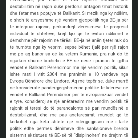
destabilizim në rajon duke përdorur antagonizmat historik
dhe fetar mes popujve të Ballkanit. Si rrezik nga ky ndikim,
e shoh të arsyeshme një vendim gjeopolitik nga BE-ja për
të integruar rajonin, përkundrejt vlerësimeve të progresit
individual të shteteve, krejt kjo që të eviton ndikimet e
dëmshme për rajonin në tërësi. BE-ja në anën tjetër nuk do
të humbte nga ky veprim, sepse bëhet fjalë për një rajon
me po aq banor sa që ka vetëm Rumania, pra nuk do të
ngarkon shumë buxhetin e BE-së nëse i pranon të gjitha
vendet e Ballkanit Perëndimor me një vendim politik, sikur
ishte rasti i vitit 2004 me pranimin e 10 vendeve nga
Evropa Qëndrore dhe Lindore. Aq më tepër se, duke marrë
në konsideratë pandërgjegjshmërinë politike të liderëve në
vendet e Ballkanit Perëndimor për të evropianizuar vendet
e tyre, konsideroj se një anëtaresim me vendim politik të
rajonit si tërësi do të parandalonte së pari mundësinë e
destabilizimit, dhe më pas anëtarësimit, mundet që të
kërkohet nga këta shtete një ndërgjegjësim më i lartë
politik edhe përmes dënimeve dhe sanksioneve brenda
sistemit ekzistues të BE-së të “disiplinohen” në drejtim të