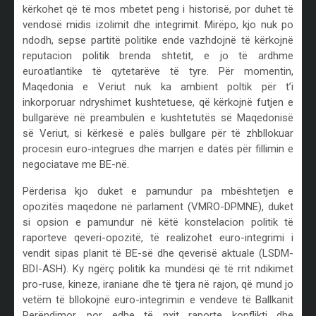
kërkohet që të mos mbetet peng i historisë, por duhet të
vendosë midis izolimit dhe integrimit. Mirëpo, kjo nuk po
ndodh, sepse partitë politike ende vazhdojnë të kërkojnë
reputacion politik brenda shtetit, e jo të ardhme
euroatlantike të qytetarëve të tyre. Për momentin,
Maqedonia e Veriut nuk ka ambient poltik për t’i
inkorporuar ndryshimet kushtetuese, që kërkojnë futjen e
bullgarëve në preambulën e kushtetutës së Maqedonisë
së Veriut, si kërkesë e palës bullgare për të zhbllokuar
procesin euro-integrues dhe marrjen e datës për fillimin e
negociatave me BE-në.
Përderisa kjo duket e pamundur pa mbështetjen e
opozitës maqedone në parlament (VMRO-DPMNE), duket
si opsion e pamundur në këtë konstelacion politik të
raporteve qeveri-opozitë, të realizohet euro-integrimi i
vendit sipas planit të BE-së dhe qeverisë aktuale (LSDM-
BDI-ASH). Ky ngërç politik ka mundësi që të rrit ndikimet
pro-ruse, kineze, iraniane dhe të tjera në rajon, që mund jo
vetëm të bllokojnë euro-integrimin e vendeve të Ballkanit
Perëndimor, por edhe të nxit raporte konflikti dhe