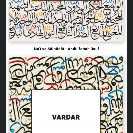
Na't ve Münâcât - Abdülfettah Rauf