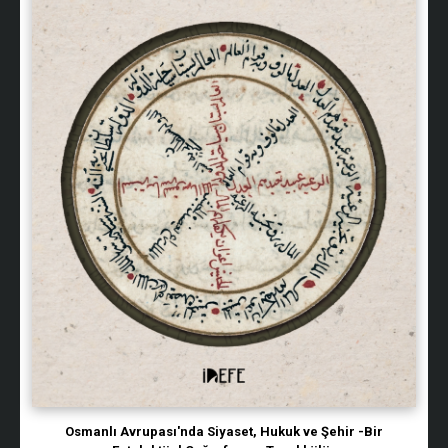
Osmanlı Avrupası'nda Siyaset, Hukuk ve Şehir -Bir