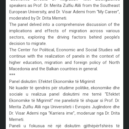
speakers as Prof. Dr. Merita Zulfiu Alili from the Southeast
European University, and Dr. Visar Ademi from “My Career”,
moderated by Dr. Drita Memeti.
The panel delved into a comprehensive discussion of the
implications and effects of migration across various
sectors, exploring the driving factors behind people’s
decision to migrate.
The Center for Political, Economic and Social Studies will
continue with the realization of panels in the context of
higher education, migration and foreign policy of North
Macedonia and the Balkan countries in general.
***
Panel diskutim: Efektet Ekonomike të Migrimit
Në kuadër të qendrës për studime politike, ekonomike dhe
sociale u realizua panel diskutimi me temë “Efektet
Ekonomike të Migrimit” me panelistë të shquar si Prof. Dr.
Merita Zulfiu Alili nga Universiteti i Evropës Juglindore dhe
Dr. Visar Ademi nga “Karriera ime”, moderuar nga Dr. Drita
Memeti.
Paneli u fokusua në një diskutim gjithëpërfshirës të