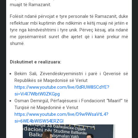
muajit të Ramazanit.
Folësit ndanë përvojat e tyre personale të Ramazanit, duke
reflektuar mbi kuptimin dhe ndikimin e këtij muaji në jetën e
tyre nga këndvështrimi i tyre unik. Përveç kësaj, ata ndanë
me pjesëmarrësit suret dhe ajetet që i kanë prekur më
shumë.
/
Diskutimet e realizuara:
Bekim Sali, Zëvendëskryeministri i parë i Qeverisë së
Republikës së Maqedonisë së Veriut
https://www.youtube.com/live/0dRUW8SCdYE?
si=Vi4I7WlbtW0ZKGpg
Osman Demirgül, Përfaqësuesi i Fondacionit “Maarif” të
Turqisë në Maqedoninë e Veriut
https://www.youtube.com/live/D9w9WsaVtL4?
si=6WE4bWISW54ERZGl