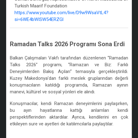
Turkish Maarif Foundation
https://www.youtube.com/live/D9w9WsaVtL4?
si=6WE4bWISW54ERZGl
/
Ramadan Talks 2026 Programı Sona Erdi
/
Balkan Çalışmaları Vakfı tarafından düzenlenen “Ramadan
Talks 2026” programı, “Ramazan ve Biz: Farklı
Deneyimlerden Bakış Açıları” temasıyla gerçekleştirildi.
Kuzey Makedonya’dan farklı meslek gruplarından değerli
konuşmacıların katıldığı programda, Ramazan ayının
manevi, kültürel ve sosyal yönleri ele alındı.
Konuşmacılar, kendi Ramazan deneyimlerini paylaşırken,
bu ayın hayatlarına kattığı anlamları kendi
perspektiflerinden aktardılar. Ayrıca, kendilerini en çok
etkileyen sure ve ayetleri de katılımcılarla paylaştılar.
/