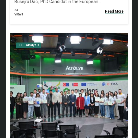
Busejra Daci, PhD Candidat in the European…
64
Read More
VIEWS
BSF - Analysis