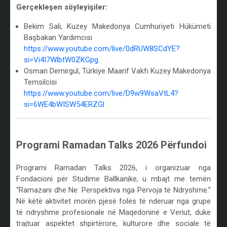
Gerçekleşen söyleyişiler:
Bekim Sali, Kuzey Makedonya Cumhuriyeti Hükümeti
Başbakan Yardımcısı
https://www.youtube.com/live/0dRUW8SCdYE?
si=Vi4I7WlbtW0ZKGpg
Osman Demirgül, Türkiye Maarif Vakfı Kuzey Makedonya
Temsilcisi
https://www.youtube.com/live/D9w9WsaVtL4?
si=6WE4bWISW54ERZGl
/
Programi Ramadan Talks 2026 Përfundoi
/
Programi Ramadan Talks 2026, i organizuar nga
Fondacioni për Studime Ballkanike, u mbajt me temën
“Ramazani dhe Ne: Perspektiva nga Përvoja të Ndryshme.”
Në këtë aktivitet morën pjesë folës të nderuar nga grupe
të ndryshme profesionale në Maqedoninë e Veriut, duke
trajtuar aspektet shpirtërore, kulturore dhe sociale të