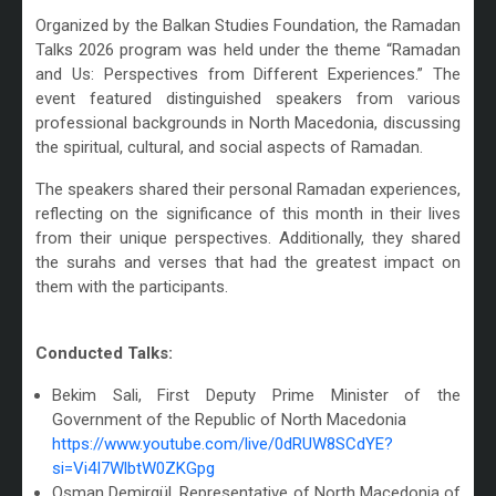
/
Organized by the Balkan Studies Foundation, the Ramadan
Talks 2026 program was held under the theme “Ramadan
and Us: Perspectives from Different Experiences.” The
event featured distinguished speakers from various
professional backgrounds in North Macedonia, discussing
the spiritual, cultural, and social aspects of Ramadan.
The speakers shared their personal Ramadan experiences,
reflecting on the significance of this month in their lives
from their unique perspectives. Additionally, they shared
the surahs and verses that had the greatest impact on
them with the participants.
/
Conducted Talks:
Bekim Sali, First Deputy Prime Minister of the
Government of the Republic of North Macedonia
https://www.youtube.com/live/0dRUW8SCdYE?
si=Vi4I7WlbtW0ZKGpg
Osman Demirgül, Representative of North Macedonia of