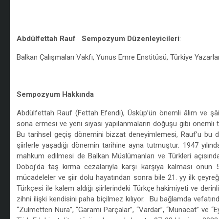
/
Abdülfettah Rauf
Sempozyum Düzenleyicileri
:
Balkan Çalışmaları Vakfı, Yunus Emre Enstitüsü, Türkiye Yazarlar
/
Sempozyum Hakkında
Abdülfettah Rauf (Fettah Efendi), Üsküp’ün önemli âlim ve şâi
sona ermesi ve yeni siyasi yapılanmaların doğuşu gibi önemli 
Bu tarihsel geçiş dönemini bizzat deneyimlemesi, Rauf’u bu dö
şiirlerle yaşadığı dönemin tarihine ayna tutmuştur. 1947 yılınd
mahkum edilmesi de Balkan Müslümanları ve Türkleri açısından
Doboj’da taş kırma cezalarıyla karşı karşıya kalması onun 
mücadeleler ve şiir dolu hayatından sonra bile 21. yy ilk çey
Türkçesi ile kalem aldığı şiirlerindeki Türkçe hakimiyeti ve deri
zihni ilişki kendisini paha biçilmez kılıyor. Bu bağlamda vefatınd
“Zulmetten Nura”, “Garami Parçalar”, “Vardar”, “Münacat” ve “Ey 