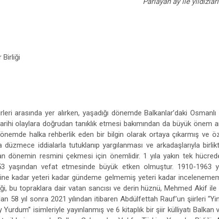
Parlayan ay ile yıldızla
 Birliği
rleri arasında yer alırken, yaşadığı dönemde Balkanlar’daki Osmanlı
tarihi olaylara doğrudan tanıklık etmesi bakımından da büyük önem a
nemde halka rehberlik eden bir bilgin olarak ortaya çıkarmış ve öze
a düzmece iddialarla tutuklanıp yargılanması ve arkadaşlarıyla birlik
 dönemin resmini çekmesi için önemlidir. 1 yıla yakın tek hücrede
53 yaşından vefat etmesinde büyük etken olmuştur. 1910-1963 yıl
reğine kadar yeteri kadar gündeme gelmemiş yeteri kadar incelenemem
nliği, bu topraklara dair vatan sancısı ve derin hüznü, Mehmed Akif il
an 58 yıl sonra 2021 yılından itibaren Abdülfettah Rauf’un şiirleri “Yi
Yurdum” isimleriyle yayınlanmış ve 6 kitaplık bir şiir külliyatı Balka