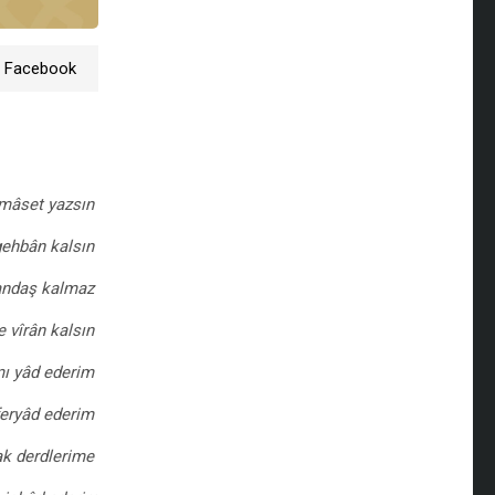
 Facebook
amâset yazsın
gehbân kalsın
tandaş kalmaz
 vîrân kalsın
mı yâd ederim
 feryâd ederim
ak derdlerime