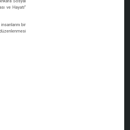
 Ankara Sosyal
ası ve Hayatı”
nsanlarını bir
a düzenlenmesi