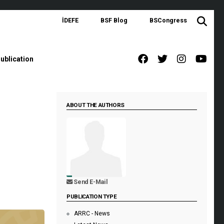
İDEFE
BSF Blog
BSCongress
ublication
ABOUT THE AUTHORS
Send E-Mail
PUBLICATION TYPE
ARRC - News