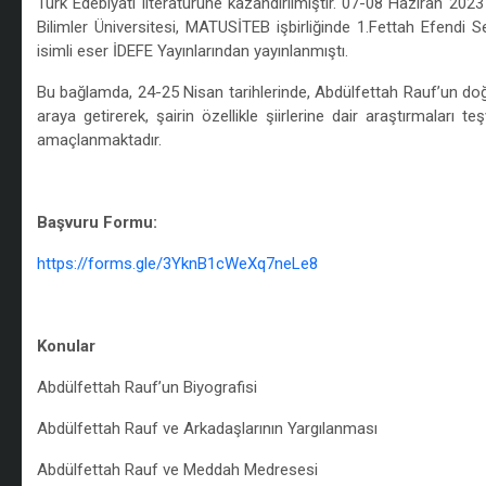
Türk Edebiyatı literatürüne kazandırılmıştır. 07-08 Haziran 2023
Bilimler Üniversitesi, MATUSİTEB işbirliğinde 1.Fettah Efend
isimli eser İDEFE Yayınlarından yayınlanmıştı.
Bu bağlamda, 24-25 Nisan tarihlerinde, Abdülfettah Rauf’un doğd
araya getirerek, şairin özellikle şiirlerine dair araştırmalar
amaçlanmaktadır.
/
Başvuru Formu:
https://forms.gle/3YknB1cWeXq7neLe8
/
Konular
Abdülfettah Rauf’un Biyografisi
Abdülfettah Rauf ve Arkadaşlarının Yargılanması
Abdülfettah Rauf ve Meddah Medresesi