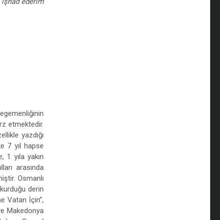
rı işhâd ederim
 egemenliğinin
rz etmektedir.
llikle yazdığı
te 7 yıl hapse
, 1 yıla yakın
ları arasında
iştir. Osmanlı
e kurduğu derin
ne Vatan İçin”,
n ve Makedonya