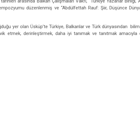
 tarihleri arasında Balkan Çalışmaları Vakfı, Türkiye Yazarlar Birliği,
i Sempozyumu düzenlenmiş ve “Abdülfettah Rauf: Şiir, Düşünce Düny
uğu yer olan Üsküp’te Türkiye, Balkanlar ve Türk dünyasından bilim i
ı teşvik etmek, derinleştirmek, daha iyi tanımak ve tanıtmak amacıyl