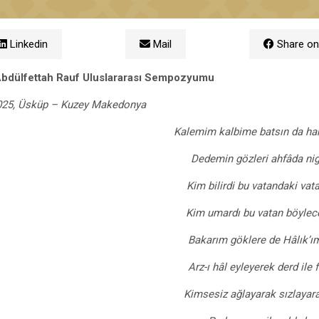
Linkedin
Mail
Share on
 Abdülfettah Rauf
Uluslararası Sempozyumu
2025, Üsküp – Kuzey Makedonya
Kalemim kalbime batsın da h
Dedemin gözleri ahfâda ni
Kim bilirdi bu vatandaki va
Kim umardı bu vatan böylece
Bakarım göklere de Hâlık’ı
A
rz-ı hâl eyleyerek derd ile
Kimsesiz ağlayarak sızlayar