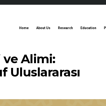
Home
About Us
Research
Education
P
 ve Alimi:
f Uluslararası